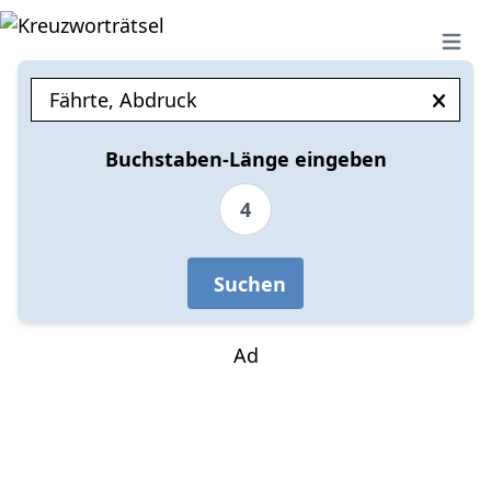
Open 
Buchstaben-Länge eingeben
4
Suchen
Ad