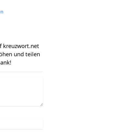
en
f kreuzwort.net
öhen und teilen
Dank!