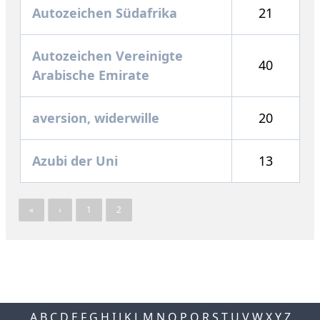
Autozeichen Südafrika
21
Autozeichen Vereinigte
40
Arabische Emirate
aversion, widerwille
20
Azubi der Uni
13
«
‹
1
2
A
B
C
D
E
F
G
H
I
J
K
L
M
N
O
P
Q
R
S
T
U
V
W
X
Y
Z