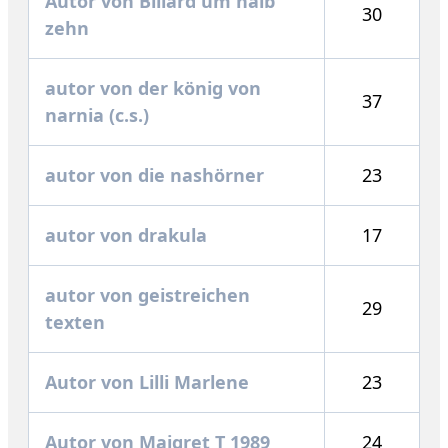
Autor von Billard um halb
30
zehn
autor von der könig von
37
narnia (c.s.)
autor von die nashörner
23
autor von drakula
17
autor von geistreichen
29
texten
Autor von Lilli Marlene
23
Autor von Maigret T 1989
24