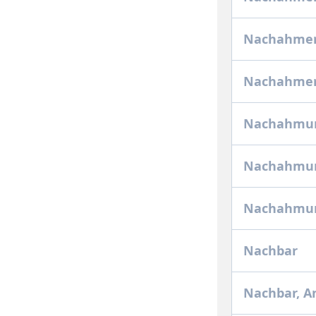
Nachahmen
Nachahme
Nachahmun
Nachahmun
Nachahmun
Nachbar
Nachbar, A