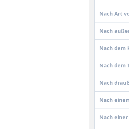
Nach Art vo
Nach auß
Nach dem K
Nach dem 
Nach drauß
Nach einem
Nach einer