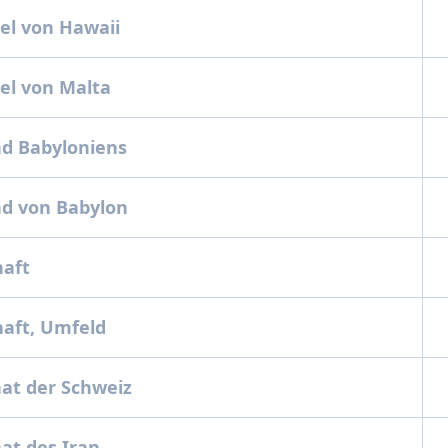
el von Hawaii
el von Malta
d Babyloniens
d von Babylon
haft
aft, Umfeld
at der Schweiz
at des Iran