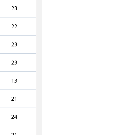
23
22
23
23
13
21
24
21