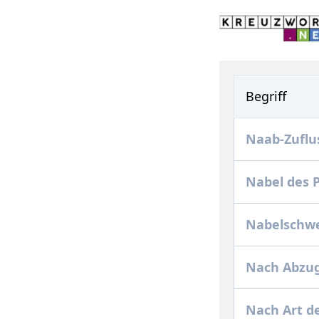
Begriff
Naab-Zuflu
Nabel des 
Nabelschwe
Nach Abzug
Nach Art d