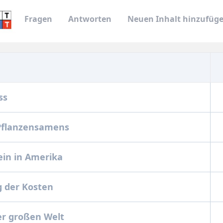
Fragen
Antworten
Neuen Inhalt hinzufüg
ss
Pflanzensamens
in in Amerika
 der Kosten
er großen Welt