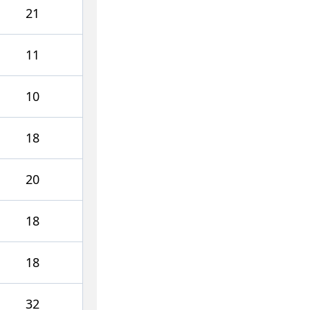
21
11
10
18
20
18
18
32