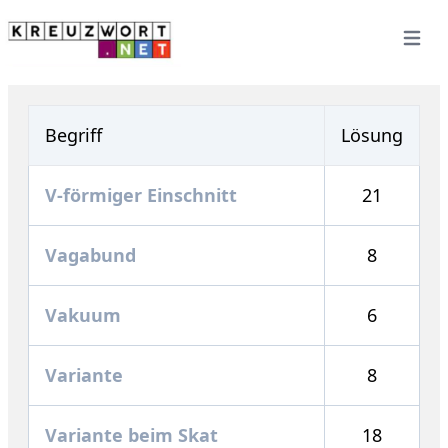
Open 
Begriff
Lösung
V-förmiger Einschnitt
21
Vagabund
8
Vakuum
6
Variante
8
Variante beim Skat
18