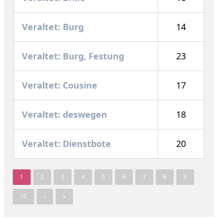
Veraltet: Burg
14
Veraltet: Burg, Festung
23
Veraltet: Cousine
17
Veraltet: deswegen
18
Veraltet: Dienstbote
20
1
2
3
4
5
6
7
8
9
10
›
»