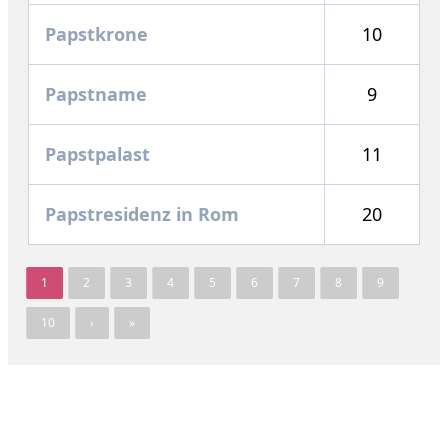
Papstkrone
10
Papstname
9
Papstpalast
11
Papstresidenz in Rom
20
1
2
3
4
5
6
7
8
9
10
›
»