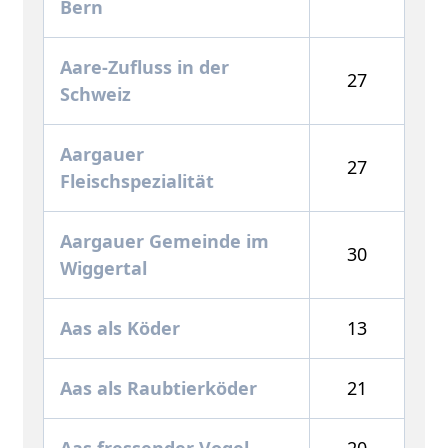
Bern
Aare-Zufluss in der
27
Schweiz
Aargauer
27
Fleischspezialität
Aargauer Gemeinde im
30
Wiggertal
Aas als Köder
13
Aas als Raubtierköder
21
Aas fressender Vogel
20