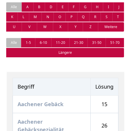
Alle
A
B
D
E
F
G
H
I
J
K
L
M
N
O
P
Q
R
S
T
U
V
W
X
Y
Z
Weitere
Alle
1-5
6-10
11-20
21-30
31-50
51-70
Längere
Begriff
Lösung
Aachener Gebäck
15
Aachener
26
Gebäckspezialität