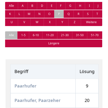
Alle
A
B
D
E
F
G
H
I
J
K
L
M
N
O
P
Q
R
S
T
U
V
W
X
Y
Z
Weitere
Alle
1-5
6-10
11-20
21-30
31-50
51-70
Längere
Begriff
Lösung
Paarhufer
9
Paarhufer, Paarzeher
20