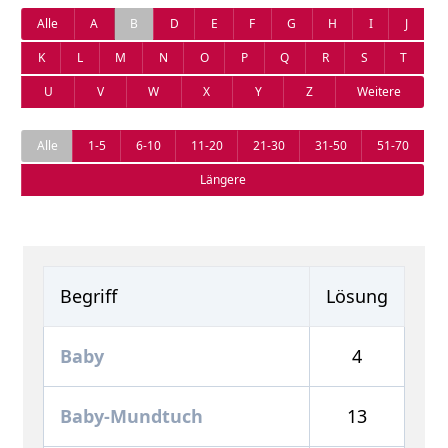
Alle
A
B
D
E
F
G
H
I
J
K
L
M
N
O
P
Q
R
S
T
U
V
W
X
Y
Z
Weitere
Alle
1-5
6-10
11-20
21-30
31-50
51-70
Längere
Begriff
Lösung
Baby
4
Baby-Mundtuch
13