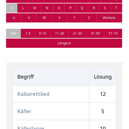
K
L
M
N
O
P
Q
R
S
T
U
V
W
X
Y
Z
Weitere
Alle
1-5
6-10
11-20
21-30
31-50
51-70
Längere
Begriff
Lösung
Kabarettlied
12
Käfer
5
Käferlarve
10