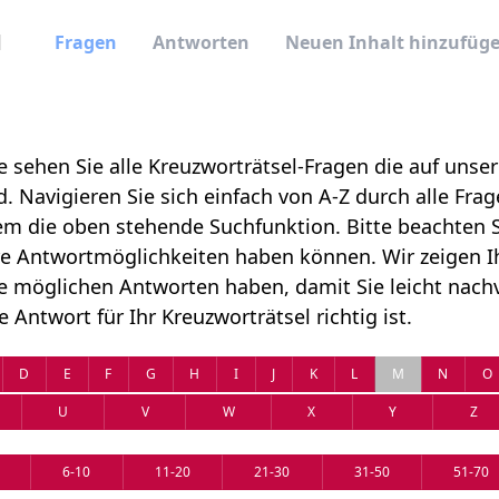
Fragen
Antworten
Neuen Inhalt hinzufüg
le sehen Sie alle Kreuzworträtsel-Fragen die auf unse
. Navigieren Sie sich einfach von A-Z durch alle Fra
m die oben stehende Suchfunktion. Bitte beachten S
e Antwortmöglichkeiten haben können. Wir zeigen Ih
e möglichen Antworten haben, damit Sie leicht nachv
 Antwort für Ihr Kreuzworträtsel richtig ist.
D
E
F
G
H
I
J
K
L
M
N
O
U
V
W
X
Y
Z
6-10
11-20
21-30
31-50
51-70