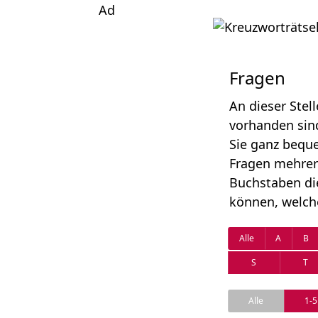
Ad
Fragen
An dieser Stel
vorhanden sind
Sie ganz beque
Fragen mehrer
Buchstaben di
können, welche
Alle
A
B
S
T
Alle
1-5