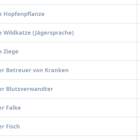
e Hopfenpflanze
 Wildkatze (Jägersprache)
e Ziege
er Betreuer von Kranken
er Blutsverwandter
r Falke
r Fisch