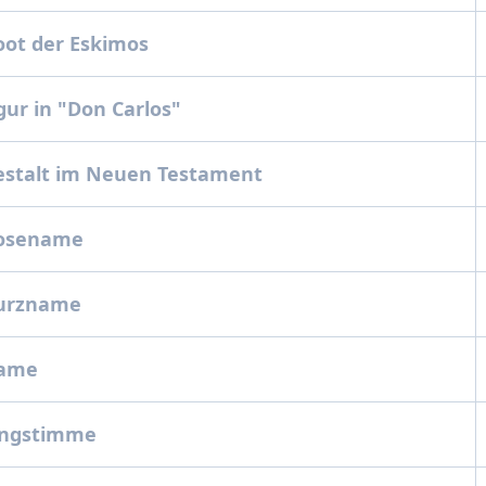
ot der Eskimos
ur in "Don Carlos"
stalt im Neuen Testament
osename
urzname
ame
ingstimme