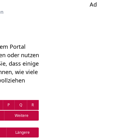
Ad
en
rem Portal
gen oder nutzen
ie, dass einige
nen, wie viele
ollziehen
P
Q
R
Weitere
Längere