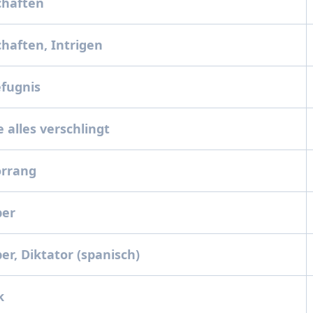
haften
haften, Intrigen
fugnis
 alles verschlingt
orrang
er
r, Diktator (spanisch)
k