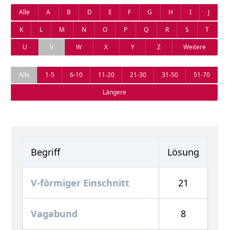
Alle
A
B
D
E
F
G
H
I
J
K
L
M
N
O
P
Q
R
S
T
U
V
W
X
Y
Z
Weitere
Alle
1-5
6-10
11-20
21-30
31-50
51-70
Längere
Begriff
Lösung
V-förmiger Einschnitt
21
Vagabund
8