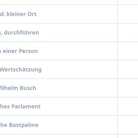
: kleiner Ort
, durchführen
 einer Person
 Wertschätzung
Wilhelm Busch
ches Parlament
che Bastpalme