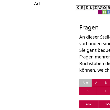
Ad
Fragen
An dieser Stel
vorhanden sind
Sie ganz beque
Fragen mehrer
Buchstaben di
können, welche
Alle
A
B
S
T
Alle
1-5