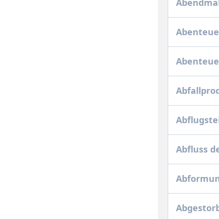
Abendmah
Abenteue
Abenteuer
Abfallpro
Abflugstei
Abfluss d
Abformun
Abgestor