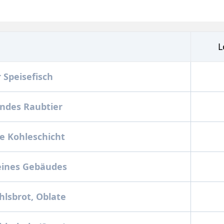
L
r Speisefisch
ndes Raubtier
e Kohleschicht
eines Gebäudes
lsbrot, Oblate