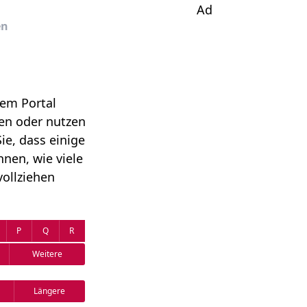
Ad
en
rem Portal
gen oder nutzen
ie, dass einige
nen, wie viele
ollziehen
P
Q
R
Weitere
Längere