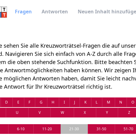
Fragen
Antworten
Neuen Inhalt hinzufüg
le sehen Sie alle Kreuzworträtsel-Fragen die auf unse
. Navigieren Sie sich einfach von A-Z durch alle Fra
m die oben stehende Suchfunktion. Bitte beachten S
e Antwortmöglichkeiten haben können. Wir zeigen Ih
e möglichen Antworten haben, damit Sie leicht nachv
 Antwort für Ihr Kreuzworträtsel richtig ist.
D
E
F
G
H
I
J
K
L
M
N
O
U
V
W
X
Y
Z
6-10
11-20
21-30
31-50
51-70