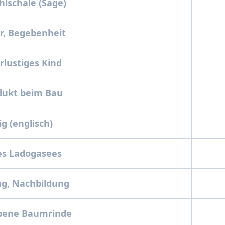
lschale (Sage)
r, Begebenheit
lustiges Kind
dukt beim Bau
g (englisch)
es Ladogasees
g, Nachbildung
bene Baumrinde