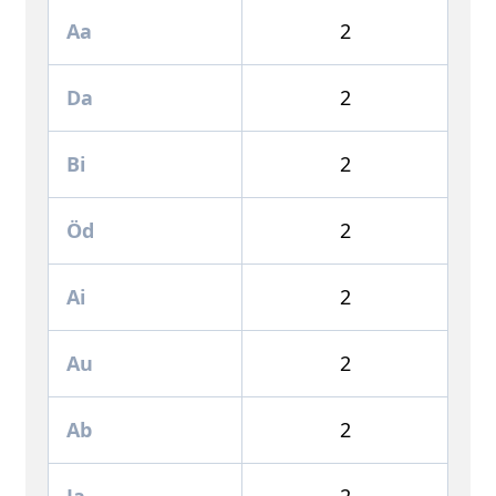
Aa
2
Da
2
Bi
2
Öd
2
Ai
2
Au
2
Ab
2
Ja
2