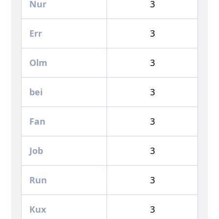
Nur
3
Err
3
Olm
3
bei
3
Fan
3
Job
3
Run
3
Kux
3