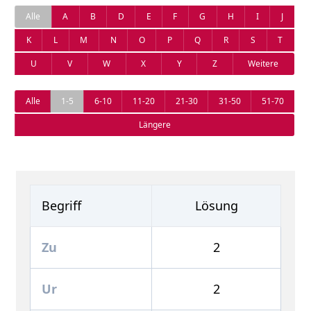
Alle
A
B
D
E
F
G
H
I
J
K
L
M
N
O
P
Q
R
S
T
U
V
W
X
Y
Z
Weitere
Alle
1-5
6-10
11-20
21-30
31-50
51-70
Längere
Begriff
Lösung
Zu
2
Ur
2