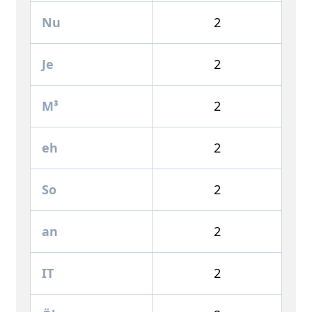
Nu
2
Je
2
M³
2
eh
2
So
2
an
2
IT
2