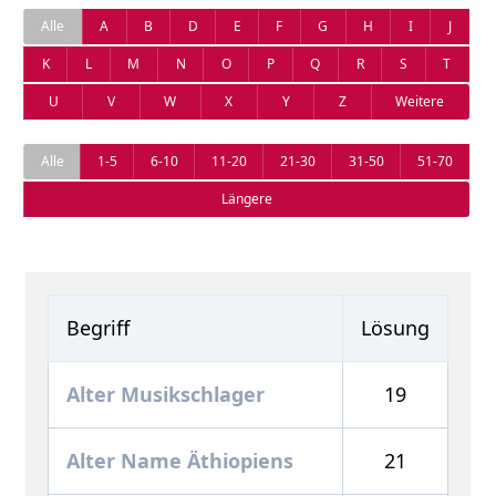
Alle
A
B
D
E
F
G
H
I
J
K
L
M
N
O
P
Q
R
S
T
U
V
W
X
Y
Z
Weitere
Alle
1-5
6-10
11-20
21-30
31-50
51-70
Längere
Begriff
Lösung
Alter Musikschlager
19
Alter Name Äthiopiens
21