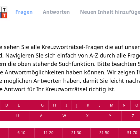
Fragen
Antworten
Neuen Inhalt hinzufüg
le sehen Sie alle Kreuzworträtsel-Fragen die auf unse
. Navigieren Sie sich einfach von A-Z durch alle Fra
m die oben stehende Suchfunktion. Bitte beachten S
e Antwortmöglichkeiten haben können. Wir zeigen Ih
e möglichen Antworten haben, damit Sie leicht nachv
 Antwort für Ihr Kreuzworträtsel richtig ist.
D
E
F
G
H
I
J
K
L
M
N
O
U
V
W
X
Y
Z
6-10
11-20
21-30
31-50
51-70