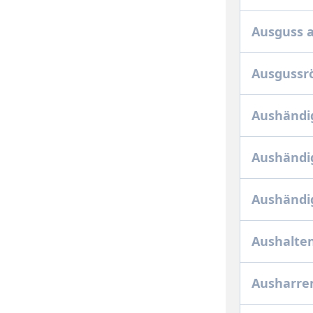
Ausguss 
Ausgussr
Aushändi
Aushändi
Aushändig
Aushalten
Ausharre