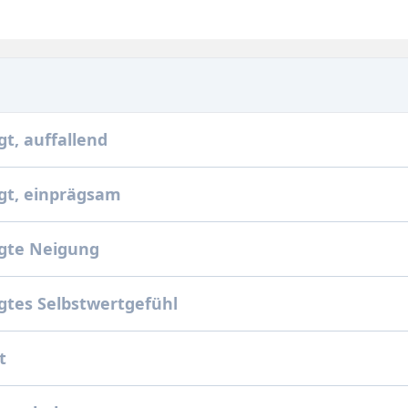
t, auffallend
gt, einprägsam
gte Neigung
tes Selbstwertgefühl
t