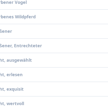
rbener Vogel
rbenes Wildpferd
ßener
ener, Entrechteter
ht, ausgewählt
t, erlesen
t, exquisit
t, wertvoll