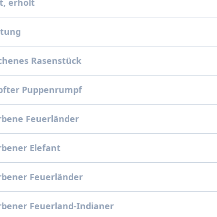
, erholt
ltung
chenes Rasenstück
pfter Puppenrumpf
rbene Feuerländer
bener Elefant
rbener Feuerländer
rbener Feuerland-Indianer