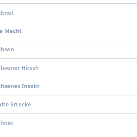
cknet
e Macht
chsen
hsener Hirsch
hsenes Insekt
lte Strecke
chnet