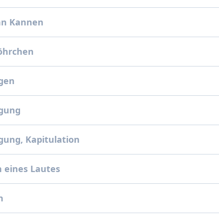
an Kannen
öhrchen
gen
gung
ung, Kapitulation
 eines Lautes
n