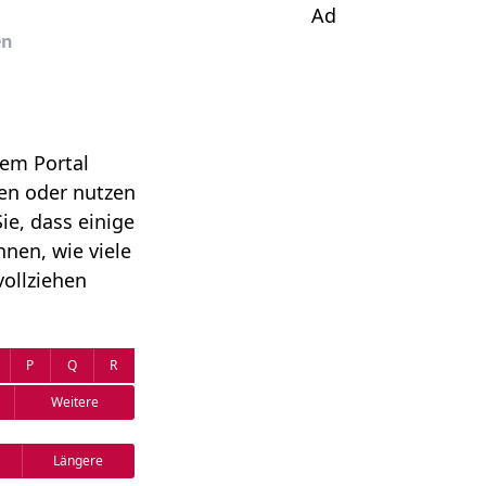
Ad
en
rem Portal
gen oder nutzen
ie, dass einige
nen, wie viele
ollziehen
P
Q
R
Weitere
Längere