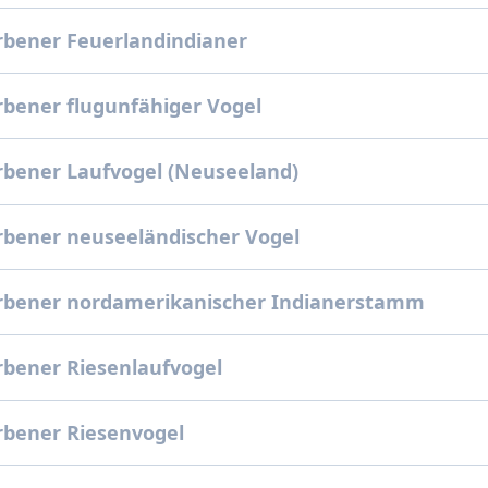
rbener Feuerlandindianer
bener flugunfähiger Vogel
rbener Laufvogel (Neuseeland)
rbener neuseeländischer Vogel
rbener nordamerikanischer Indianerstamm
bener Riesenlaufvogel
rbener Riesenvogel