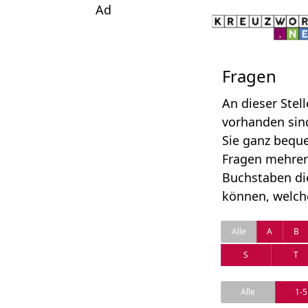
Ad
Fragen
An dieser Stel
vorhanden sind
Sie ganz beque
Fragen mehrer
Buchstaben di
können, welche
Alle
A
B
S
T
Alle
1-5