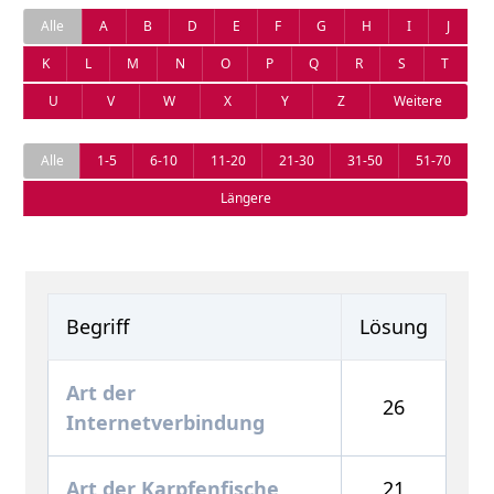
Alle
A
B
D
E
F
G
H
I
J
K
L
M
N
O
P
Q
R
S
T
U
V
W
X
Y
Z
Weitere
Alle
1-5
6-10
11-20
21-30
31-50
51-70
Längere
Begriff
Lösung
Art der
26
Internetverbindung
Art der Karpfenfische
21