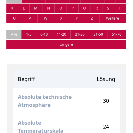
K
L
M
N
O
P
Q
R
S
T
U
V
W
X
Y
Z
Weitere
Alle
1-5
6-10
11-20
21-30
31-50
51-70
Längere
Begriff
Lösung
Absolute technische
30
Atmosphäre
Absolute
24
Temperaturskala