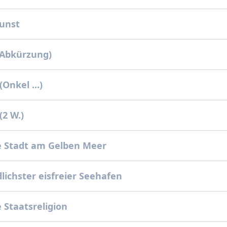
unst
(Abkürzung)
(Onkel ...)
(2 W.)
e Stadt am Gelben Meer
lichster eisfreier Seehafen
 Staatsreligion