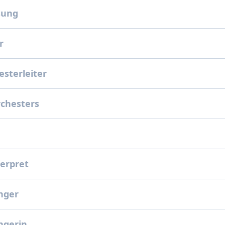
sung
er
esterleiter
rchesters
terpret
nger
ngerin