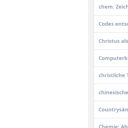
chem. Zeic
Codes ents
Christus al
Computerk
christlich
chinesische
Countrysän
Chemie: Ab