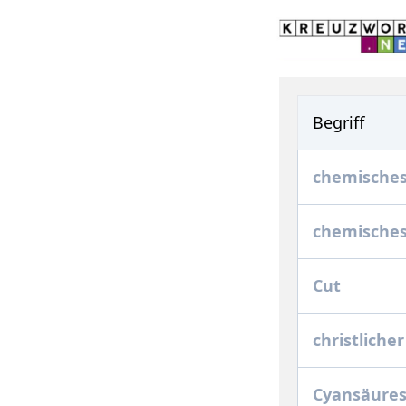
Begriff
chemisches
chemisches
Cut
christliche
Cyansäure