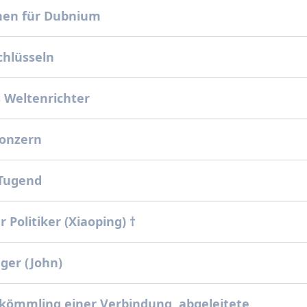
hen für Dubnium
chlüsseln
s Weltenrichter
onzern
e Tugend
r Politiker (Xiaoping) †
ger (John)
kömmling einer Verbindung, abgeleitete