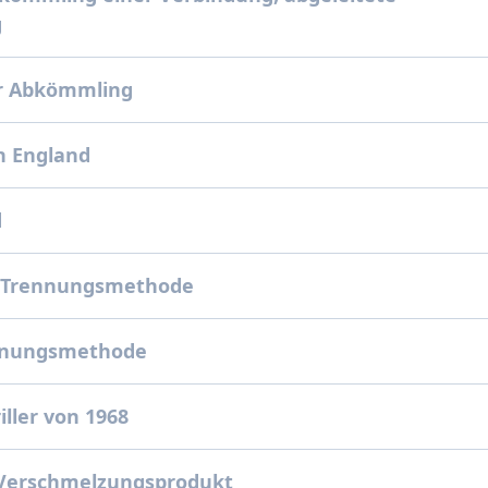
g
r Abkömmling
n England
d
 Trennungsmethode
nnungsmethode
iller von 1968
 Verschmelzungsprodukt