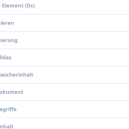
 Element (Ds)
sieren
sierung
didas
eicherinhalt
dokument
egriffe
Inhalt