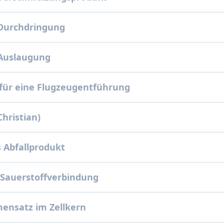
 Durchdringung
 Auslaugung
ür eine Flugzeugentführung
Christian)
 Abfallprodukt
Sauerstoffverbindung
ensatz im Zellkern