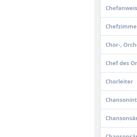
Chefanwei
Chefzimm
Chor-, Orch
Chef des O
Chorleiter
Chansonin
Chansonsä
Chansonsä