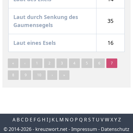
Laut durch Senkung des
35
Gaumensegels
Laut eines Esels
16
«
‹
1
2
3
4
5
6
7
8
9
10
›
»
A
B
C
D
E
F
G
H
I
J
K
L
M
N
O
P
Q
R
S
T
U
V
W
X
Y
Z
© 2014-2026 -
kreuzwort.net
-
Impressum
-
Datenschutz