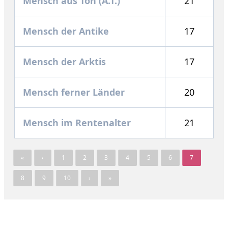
Mensch aus Ton (A.T.)
21
Mensch der Antike
17
Mensch der Arktis
17
Mensch ferner Länder
20
Mensch im Rentenalter
21
«
‹
1
2
3
4
5
6
7
8
9
10
›
»