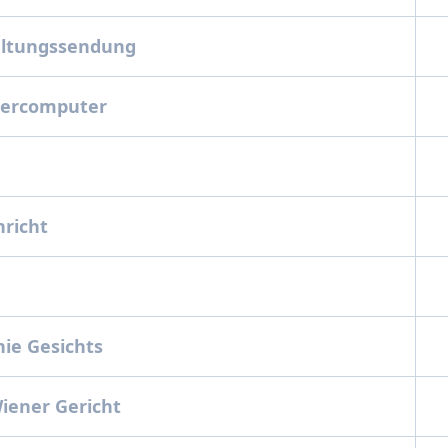
altungssendung
uercomputer
hricht
nie Gesichts
Wiener Gericht