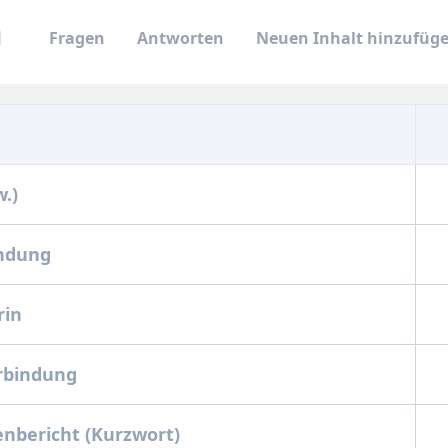
Fragen
Antworten
Neuen Inhalt hinzufüg
w.)
endung
rin
rbindung
enbericht (Kurzwort)