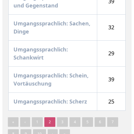
39
und Gegenstand
Umgangssprachlich: Sachen,
32
Dinge
Umgangssprachlich:
29
Schankwirt
Umgangssprachlich: Schein,
39
Vortäuschung
Umgangssprachlich: Scherz
25
«
‹
1
2
3
4
5
6
7
8
9
10
›
»