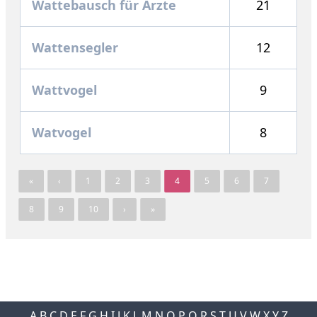
Wattebausch für Ärzte
21
Wattensegler
12
Wattvogel
9
Watvogel
8
«
‹
1
2
3
4
5
6
7
8
9
10
›
»
A
B
C
D
E
F
G
H
I
J
K
L
M
N
O
P
Q
R
S
T
U
V
W
X
Y
Z