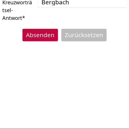
Kreuzworträ
tsel-
Antwort
*
Absenden
Zurücksetzen