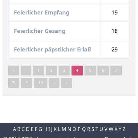
Feierlicher Empfang
19
Feierlicher Gesang
18
Feierlicher päpstlicher Erlaß
29
«
‹
1
2
3
4
5
6
7
8
9
10
›
»
A
B
C
D
E
F
G
H
I
J
K
L
M
N
O
P
Q
R
S
T
U
V
W
X
Y
Z