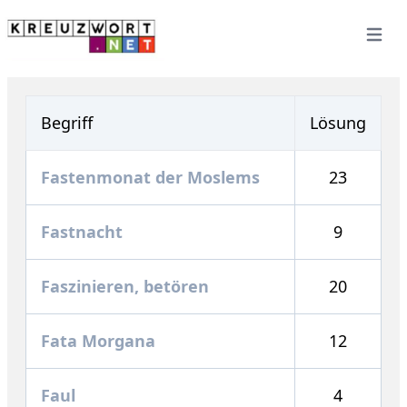
Open 
Begriff
Lösung
Fastenmonat der Moslems
23
Fastnacht
9
Faszinieren, betören
20
Fata Morgana
12
Faul
4