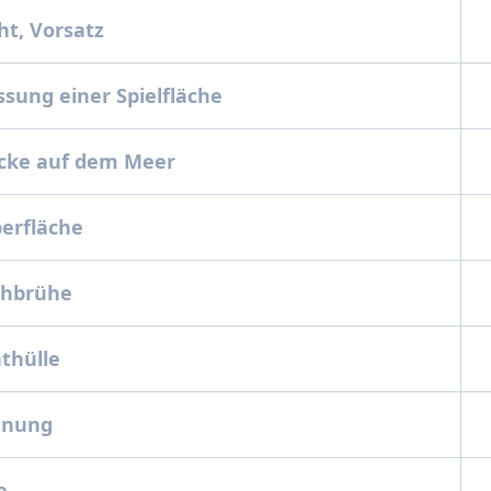
ht, Vorsatz
ssung einer Spielfläche
ecke auf dem Meer
berfläche
schbrühe
hthülle
innung
ße