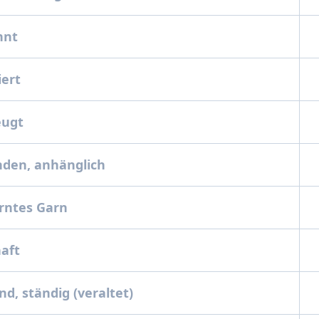
nnt
iert
eugt
nden, anhänglich
irntes Garn
haft
nd, ständig (veraltet)