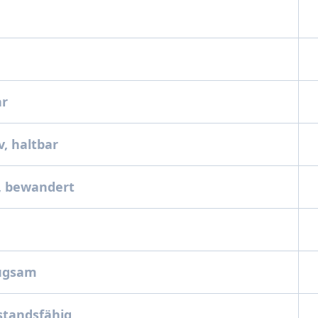
n
ar
v, haltbar
r, bewandert
eugsam
rstandsfähig