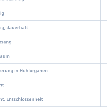
tig
tig, dauerhaft
gesang
zraum
gerung in Hohlorganen
cht
ht, Entschlossenheit