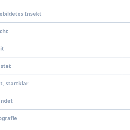
ebildetes Insekt
ocht
eit
üstet
t, startklar
lendet
ografie