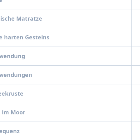
nische Matratze
e harten Gesteins
ewendung
ewendungen
eekruste
le im Moor
requenz