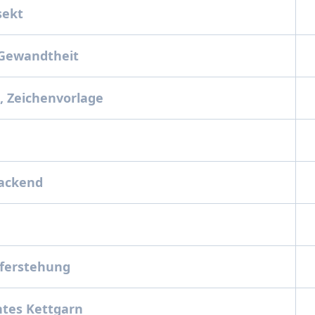
nsekt
, Gewandtheit
-, Zeichenvorlage
packend
uferstehung
htes Kettgarn