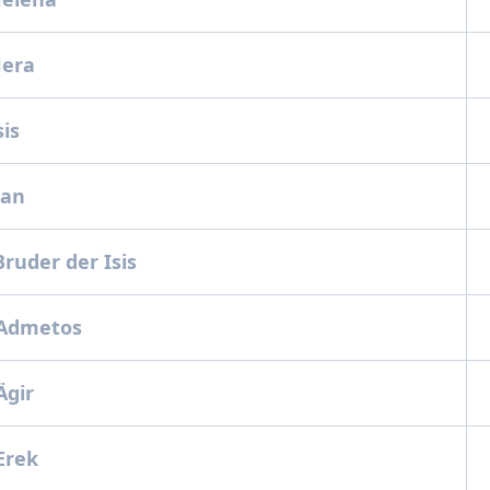
Hera
sis
Ran
ruder der Isis
 Admetos
Ägir
 Erek