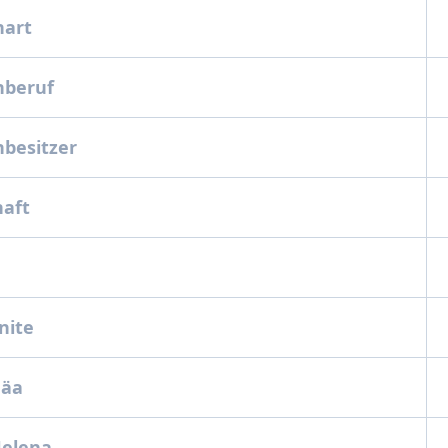
nart
nberuf
nbesitzer
haft
Enite
Gäa
Helena