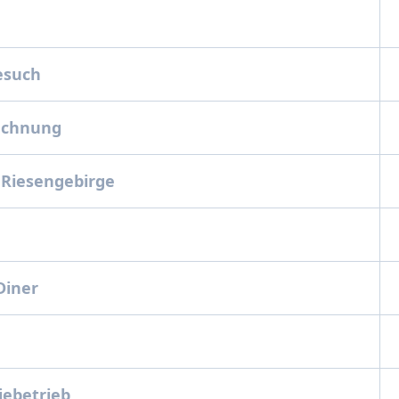
esuch
echnung
 Riesengebirge
Diner
m
iebetrieb