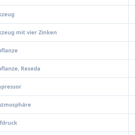
kzeug
zeug mit vier Zinken
pflanze
pflanze, Reseda
mpressor
 Atmosphäre
pfdruck