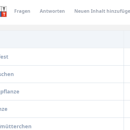
Fragen
Antworten
Neuen Inhalt hinzufüg
fest
schen
pflanze
anze
efmütterchen