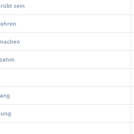
trübt sein
erehren
 machen
, zahm
ugang
fnung
g