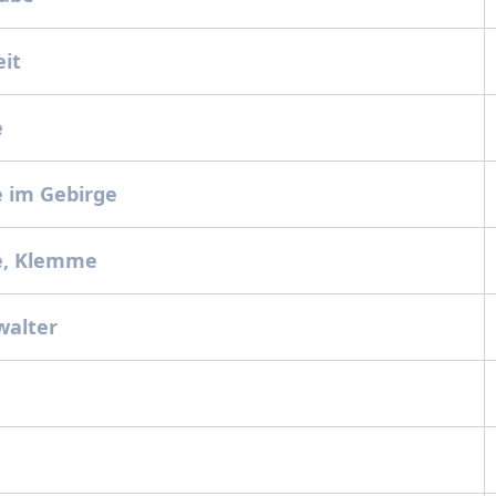
eit
e
 im Gebirge
e, Klemme
walter