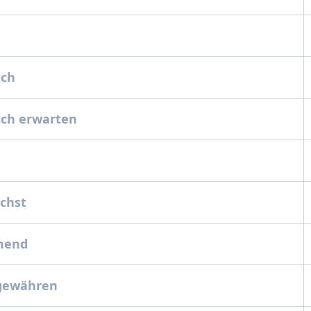
ich
lich erwarten
ächst
mend
 gewähren