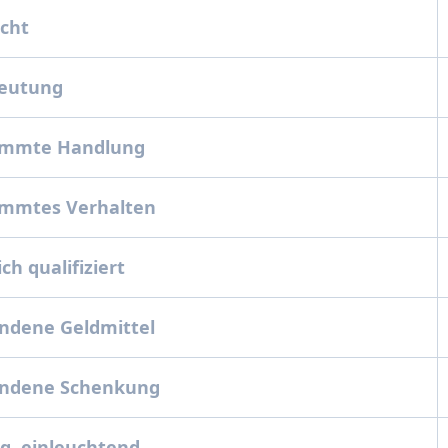
icht
deutung
immte Handlung
immtes Verhalten
ch qualifiziert
ndene Geldmittel
ndene Schenkung
g, einleuchtend