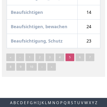
Beaufsichtigen
14
Beaufsichtigen, bewachen
24
Beaufsichtigung, Schutz
23
«
‹
1
2
3
4
5
6
7
8
9
10
›
»
A
B
C
D
E
F
G
H
I
J
K
L
M
N
O
P
Q
R
S
T
U
V
W
X
Y
Z