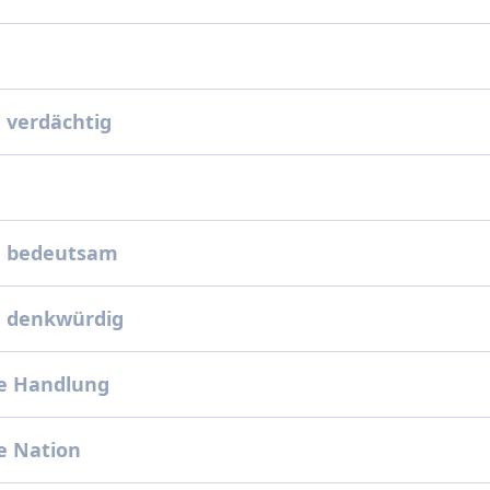
h
, verdächtig
, bedeutsam
, denkwürdig
e Handlung
e Nation