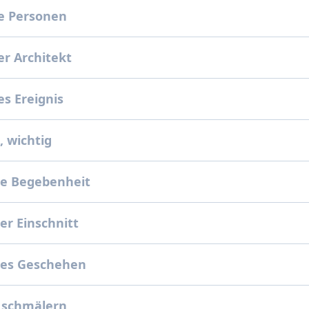
e Personen
r Architekt
s Ereignis
 wichtig
e Begebenheit
r Einschnitt
es Geschehen
 schmälern