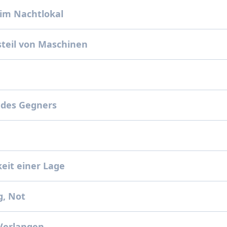
im Nachtlokal
teil von Maschinen
 des Gegners
s
keit einer Lage
g, Not
 Verlangen