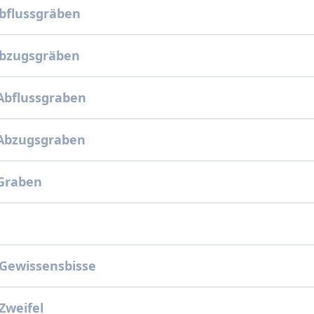
bflussgräben
Abzugsgräben
Abflussgraben
 Abzugsgraben
 Graben
Gewissensbisse
Zweifel