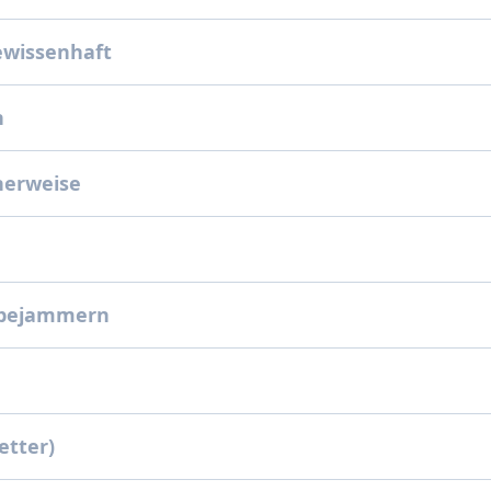
ewissenhaft
h
herweise
 bejammern
etter)