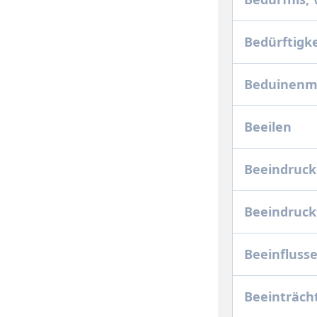
Bedürftigk
Beduinenm
Beeilen
Beeindruc
Beeindruc
Beeinfluss
Beeinträch