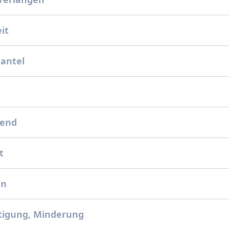
eit
antel
kend
kt
en
tigung, Minderung