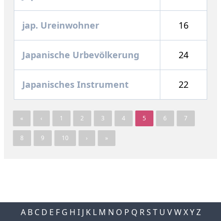
jap. Ureinwohner
16
Japanische Urbevölkerung
24
Japanisches Instrument
22
«
‹
1
2
3
4
5
6
7
8
9
10
›
»
A
B
C
D
E
F
G
H
I
J
K
L
M
N
O
P
Q
R
S
T
U
V
W
X
Y
Z