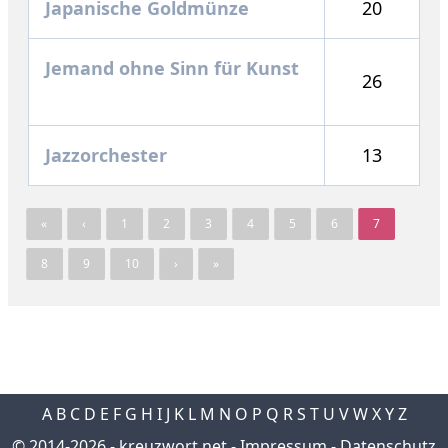
Japanische Goldmünze
20
Jemand ohne Sinn für Kunst
26
Jazzorchester
13
«
‹
1
2
3
4
5
6
7
8
9
10
›
»
A
B
C
D
E
F
G
H
I
J
K
L
M
N
O
P
Q
R
S
T
U
V
W
X
Y
Z
© 2014-2026 -
kreuzwort.net
-
Impressum
-
Datenschutz