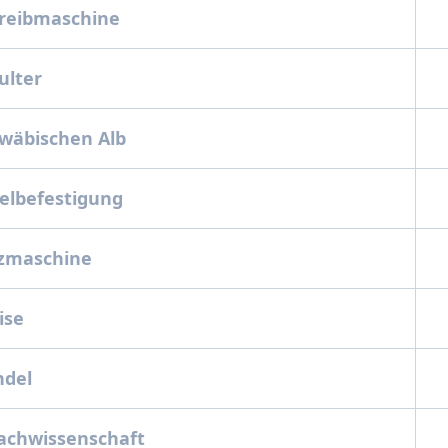
chreibmaschine
hulter
hwäbischen Alb
gelbefestigung
etzmaschine
eise
indel
prachwissenschaft