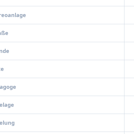
ereoanlage
raße
unde
ite
ynagoge
kelage
kelung