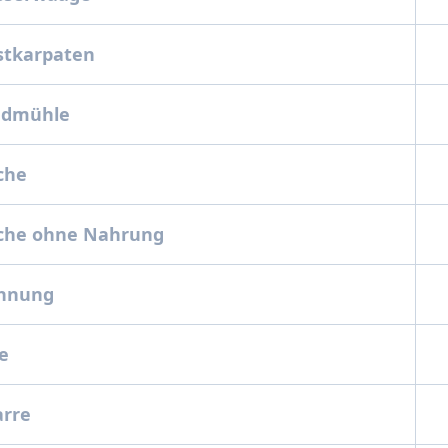
estkarpaten
indmühle
oche
oche ohne Nahrung
ohnung
le
garre