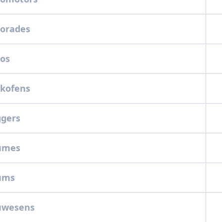
utorades
tos
ackofens
ggers
aumes
aums
auwesens