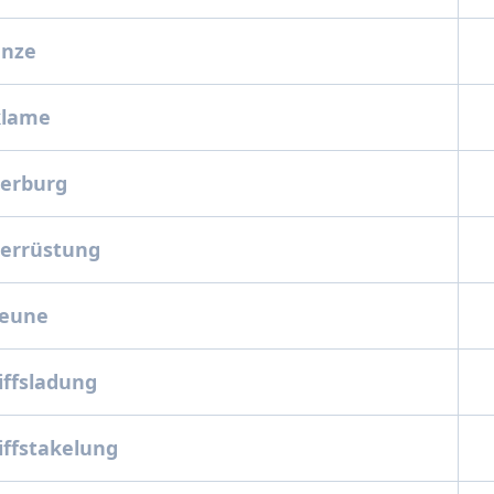
lanze
eklame
tterburg
tterrüstung
cheune
hiffsladung
hiffstakelung