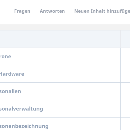
Fragen
Antworten
Neuen Inhalt hinzufüg
trone
C-Hardware
rsonalien
ersonalverwaltung
ersonenbezeichnung