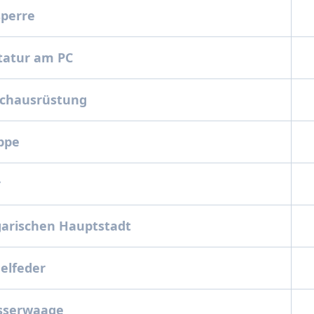
lsperre
statur am PC
auchausrüstung
eppe
r
ngarischen Hauptstadt
gelfeder
asserwaage