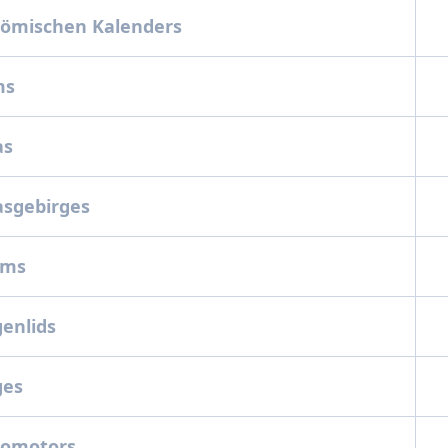
trömischen Kalenders
rms
las
lasgebirges
toms
genlids
ges
utomotors