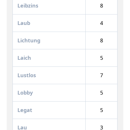
Leibzins
8
Laub
4
Lichtung
8
Laich
5
Lustlos
7
Lobby
5
Legat
5
Lau
3