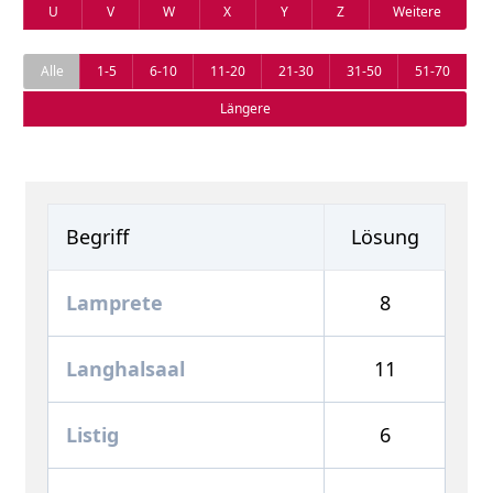
U
V
W
X
Y
Z
Weitere
Alle
1-5
6-10
11-20
21-30
31-50
51-70
Längere
Begriff
Lösung
Lamprete
8
Langhalsaal
11
Listig
6