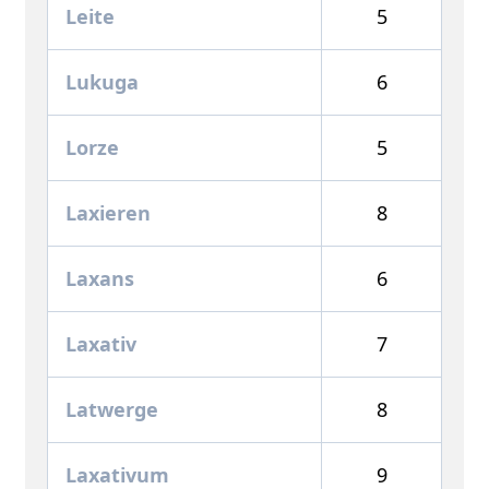
Leite
5
Lukuga
6
Lorze
5
Laxieren
8
Laxans
6
Laxativ
7
Latwerge
8
Laxativum
9