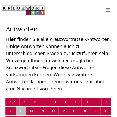
Open 
Antworten
Hier
finden Sie alle Kreuzworträtsel-Antworten.
Einige Antworten können auch zu
unterschiedlichen Fragen zurückzuführen sein.
Wir zeigen Ihnen, in welchen möglichen
Kreuzworträtsel-Fragen diese Antworten
vorkommen können. Wenn Sie weitere
Antworten können, freuen wir uns sehr über
eine Nachricht von Ihnen.
Alle
A
B
D
E
F
G
H
I
J
K
L
M
N
O
P
Q
R
S
T