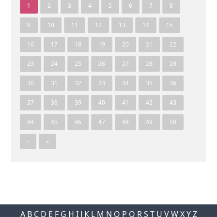
1
2
3
4
5
6
7
8
9
10
11
12
13
14
15
16
17
18
19
20
21
22
23
24
25
26
27
28
29
30
31
32
33
34
35
36
37
38
39
40
41
42
43
44
45
46
47
48
49
50
›
»
A
B
C
D
E
F
G
H
I
J
K
L
M
N
O
P
Q
R
S
T
U
V
W
X
Y
Z