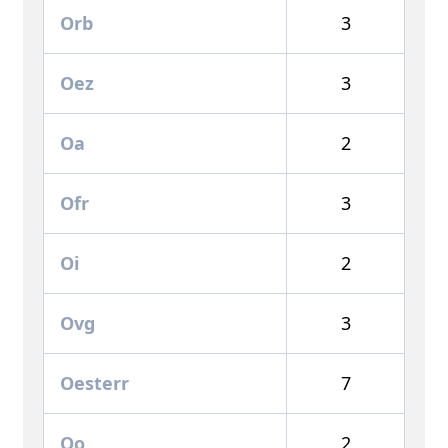
Orb
3
Oez
3
Oa
2
Ofr
3
Oi
2
Ovg
3
Oesterr
7
Oo
2