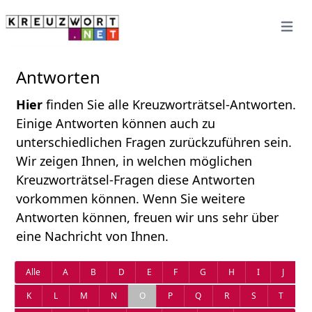
Open 
Antworten
Hier
finden Sie alle Kreuzworträtsel-Antworten.
Einige Antworten können auch zu
unterschiedlichen Fragen zurückzuführen sein.
Wir zeigen Ihnen, in welchen möglichen
Kreuzworträtsel-Fragen diese Antworten
vorkommen können. Wenn Sie weitere
Antworten können, freuen wir uns sehr über
eine Nachricht von Ihnen.
Alle
A
B
D
E
F
G
H
I
J
K
L
M
N
O
P
Q
R
S
T