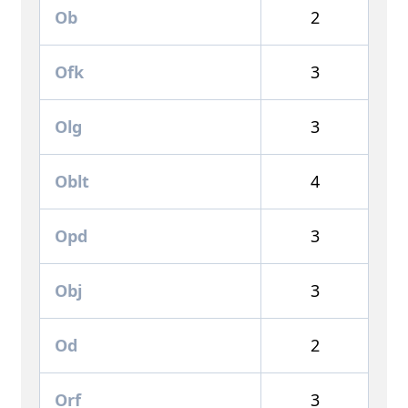
Ob
2
Ofk
3
Olg
3
Oblt
4
Opd
3
Obj
3
Od
2
Orf
3