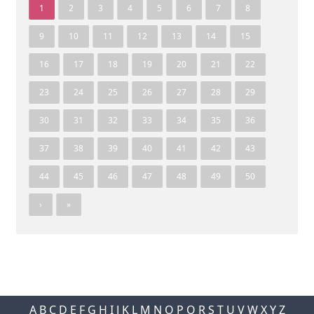
1
2
3
4
5
6
7
8
9
10
11
12
13
14
15
16
17
18
19
20
21
22
23
24
25
26
27
28
29
30
31
32
33
34
35
36
37
38
39
40
41
42
43
44
45
46
47
48
49
50
›
»
A
B
C
D
E
F
G
H
I
J
K
L
M
N
O
P
Q
R
S
T
U
V
W
X
Y
Z