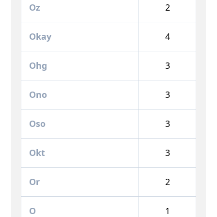
Oz
2
Okay
4
Ohg
3
Ono
3
Oso
3
Okt
3
Or
2
O
1