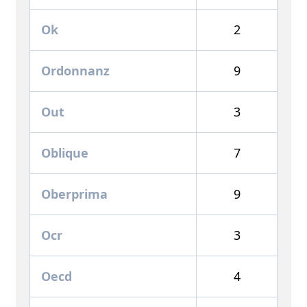
Ok
2
Ordonnanz
9
Out
3
Oblique
7
Oberprima
9
Ocr
3
Oecd
4