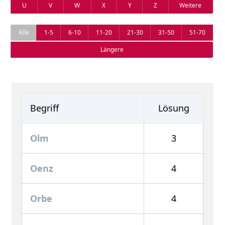
U
V
W
X
Y
Z
Weitere
Alle
1-5
6-10
11-20
21-30
31-50
51-70
Längere
Begriff
Lösung
Olm
3
Oenz
4
Orbe
4