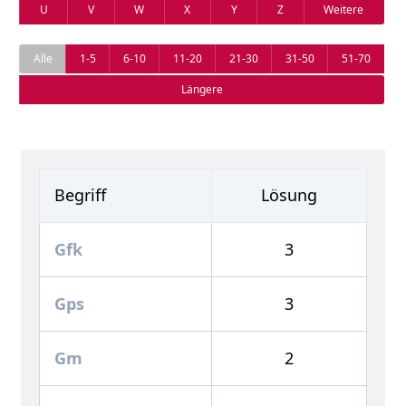
U
V
W
X
Y
Z
Weitere
Alle
1-5
6-10
11-20
21-30
31-50
51-70
Längere
Begriff
Lösung
Gfk
3
Gps
3
Gm
2