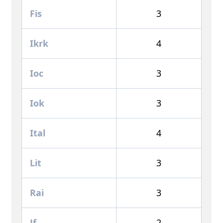
Fis
3
Ikrk
4
Ioc
3
Iok
3
Ital
4
Lit
3
Rai
3
Jf
2