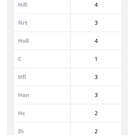
Hifi
4
Nrt
3
Holl
4
C
1
Hfl
3
Hon
3
Hc
2
Ih
2