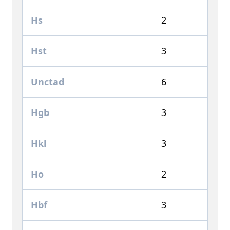
Hs
2
Hst
3
Unctad
6
Hgb
3
Hkl
3
Ho
2
Hbf
3