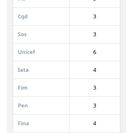
Cqd
3
Sos
3
Unicef
6
Iata
4
Fim
3
Pen
3
Fina
4