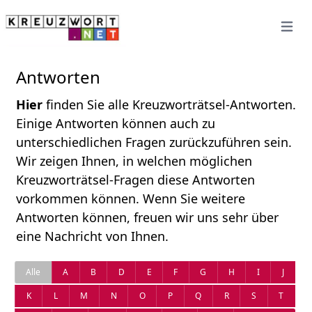
Open 
Antworten
Hier
finden Sie alle Kreuzworträtsel-Antworten.
Einige Antworten können auch zu
unterschiedlichen Fragen zurückzuführen sein.
Wir zeigen Ihnen, in welchen möglichen
Kreuzworträtsel-Fragen diese Antworten
vorkommen können. Wenn Sie weitere
Antworten können, freuen wir uns sehr über
eine Nachricht von Ihnen.
Alle
A
B
D
E
F
G
H
I
J
K
L
M
N
O
P
Q
R
S
T