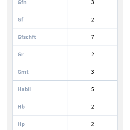
Gfn
3
Gf
2
Gfschft
7
Gr
2
Gmt
3
Habil
5
Hb
2
Hp
2