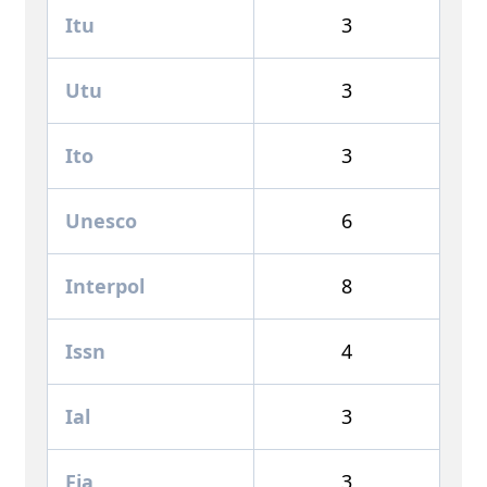
Itu
3
Utu
3
Ito
3
Unesco
6
Interpol
8
Issn
4
Ial
3
Fia
3