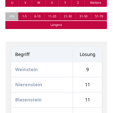
U
V
W
X
Y
Z
Weitere
Alle
1-5
6-10
11-20
21-30
31-50
51-70
Längere
Begriff
Lösung
Weinstein
9
Nierenstein
11
Blasenstein
11