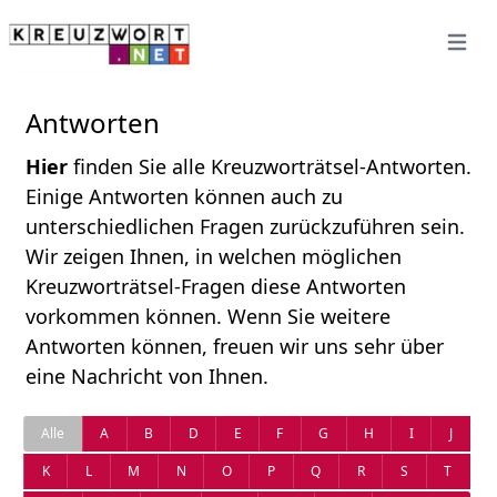
Open 
Antworten
Hier
finden Sie alle Kreuzworträtsel-Antworten.
Einige Antworten können auch zu
unterschiedlichen Fragen zurückzuführen sein.
Wir zeigen Ihnen, in welchen möglichen
Kreuzworträtsel-Fragen diese Antworten
vorkommen können. Wenn Sie weitere
Antworten können, freuen wir uns sehr über
eine Nachricht von Ihnen.
Alle
A
B
D
E
F
G
H
I
J
K
L
M
N
O
P
Q
R
S
T