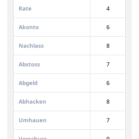
Rate
4
Akonto
6
Nachlass
8
Abstoss
7
Abgeld
6
Abhacken
8
Umhauen
7
Vorschuss
9