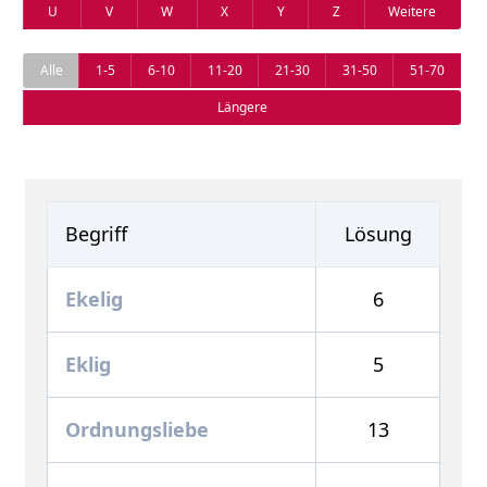
U
V
W
X
Y
Z
Weitere
Alle
1-5
6-10
11-20
21-30
31-50
51-70
Längere
Begriff
Lösung
Ekelig
6
Eklig
5
Ordnungsliebe
13