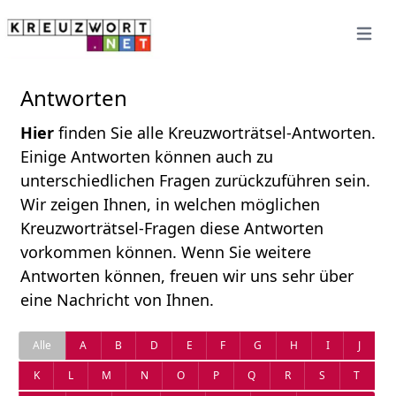
Open 
Antworten
Hier
finden Sie alle Kreuzworträtsel-Antworten.
Einige Antworten können auch zu
unterschiedlichen Fragen zurückzuführen sein.
Wir zeigen Ihnen, in welchen möglichen
Kreuzworträtsel-Fragen diese Antworten
vorkommen können. Wenn Sie weitere
Antworten können, freuen wir uns sehr über
eine Nachricht von Ihnen.
Alle
A
B
D
E
F
G
H
I
J
K
L
M
N
O
P
Q
R
S
T