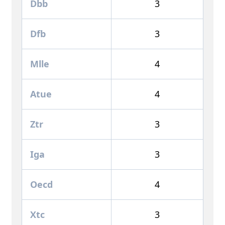
Dbb
3
Dfb
3
Mlle
4
Atue
4
Ztr
3
Iga
3
Oecd
4
Xtc
3