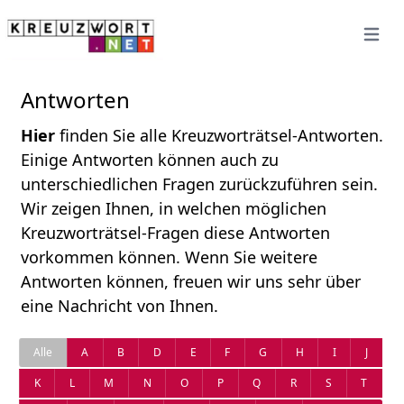
Open 
Antworten
Hier
finden Sie alle Kreuzworträtsel-Antworten.
Einige Antworten können auch zu
unterschiedlichen Fragen zurückzuführen sein.
Wir zeigen Ihnen, in welchen möglichen
Kreuzworträtsel-Fragen diese Antworten
vorkommen können. Wenn Sie weitere
Antworten können, freuen wir uns sehr über
eine Nachricht von Ihnen.
Alle
A
B
D
E
F
G
H
I
J
K
L
M
N
O
P
Q
R
S
T