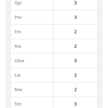
Tgv
3
Pvc
3
Fm
2
Kw
2
Ukw
3
Lw
2
Mw
2
Tnt
3