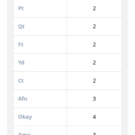
Pt
2
Qt
2
Ft
2
Yd
2
Ct
2
Afn
3
Okay
4
Amp
3