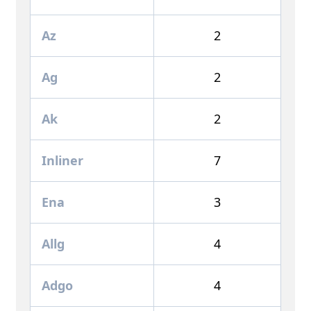
Az
2
Ag
2
Ak
2
Inliner
7
Ena
3
Allg
4
Adgo
4