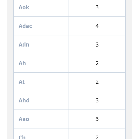
Aok
3
Adac
4
Adn
3
Ah
2
At
2
Ahd
3
Aao
3
Cb
2