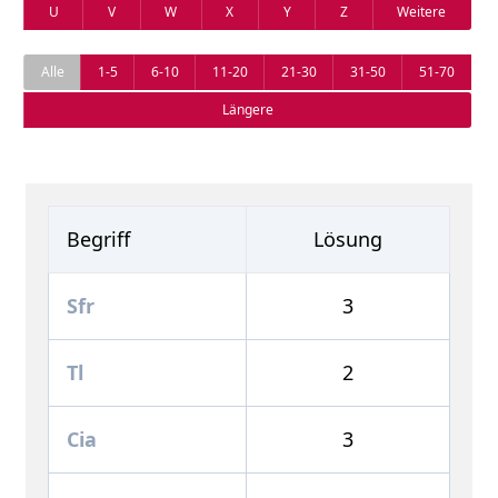
U
V
W
X
Y
Z
Weitere
Alle
1-5
6-10
11-20
21-30
31-50
51-70
Längere
Begriff
Lösung
Sfr
3
Tl
2
Cia
3