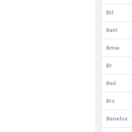
Btl
Batt
Bmw
Br
Beil
Brz
Benelux