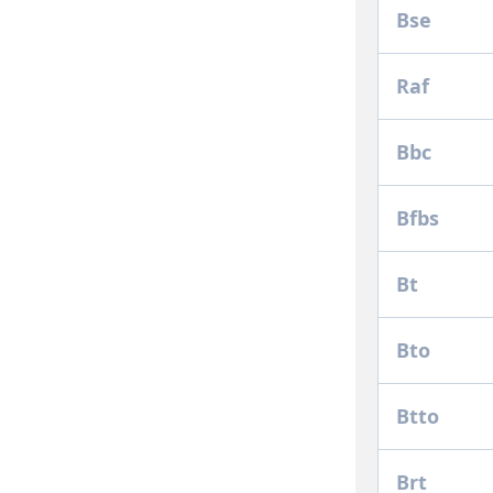
Bse
Raf
Bbc
Bfbs
Bt
Bto
Btto
Brt