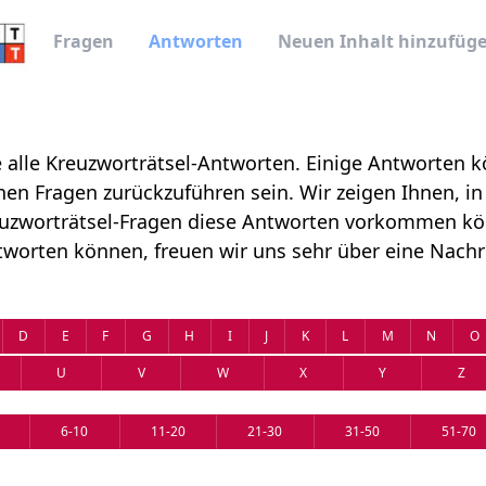
Fragen
Antworten
Neuen Inhalt hinzufüg
e alle Kreuzworträtsel-Antworten. Einige Antworten 
hen Fragen zurückzuführen sein. Wir zeigen Ihnen, i
uzworträtsel-Fragen diese Antworten vorkommen k
tworten können, freuen wir uns sehr über eine Nachr
D
E
F
G
H
I
J
K
L
M
N
O
U
V
W
X
Y
Z
6-10
11-20
21-30
31-50
51-70