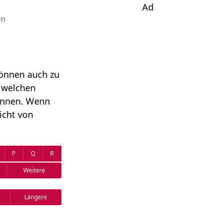
Ad
en
können auch zu
n welchen
önnen. Wenn
icht von
P
Q
R
Weitere
Längere