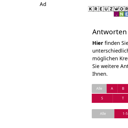
Ad
Antworten
Hier
finden Si
unterschiedlic
möglichen Kre
Sie weitere An
Ihnen.
Alle
A
B
S
T
Alle
1-5