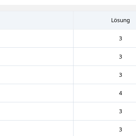
Lösung
3
3
3
4
3
3