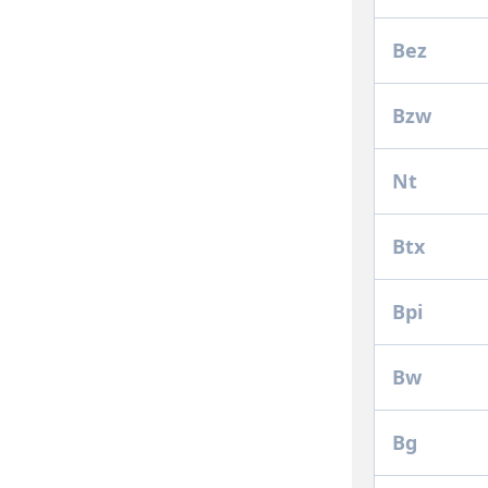
Bez
Bzw
Nt
Btx
Bpi
Bw
Bg