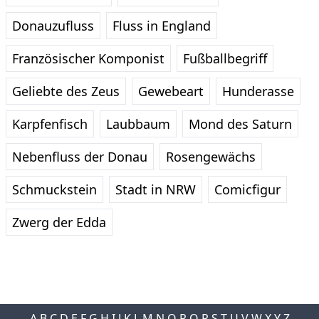
Donauzufluss
Fluss in England
Französischer Komponist
Fußballbegriff
Geliebte des Zeus
Gewebeart
Hunderasse
Karpfenfisch
Laubbaum
Mond des Saturn
Nebenfluss der Donau
Rosengewächs
Schmuckstein
Stadt in NRW
Comicfigur
Zwerg der Edda
A
B
C
D
E
F
G
H
I
J
K
L
M
N
O
P
Q
R
S
T
U
V
W
X
Y
Z