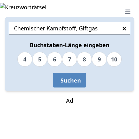
Open 
Buchstaben-Länge eingeben
4
5
6
7
8
9
10
Suchen
Ad