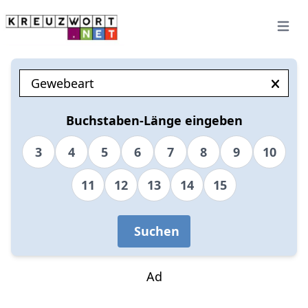
Open 
Buchstaben-Länge eingeben
3
4
5
6
7
8
9
10
11
12
13
14
15
Suchen
Ad