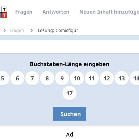
Fragen
Antworten
Neuen Inhalt hinzufüg
Fragen
Lösung: Comicfigur
Buchstaben-Länge eingeben
5
6
7
8
9
10
11
12
13
1
17
Suchen
Ad