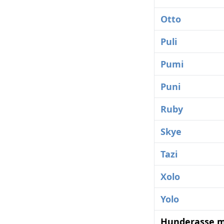
Otto
Puli
Pumi
Puni
Ruby
Skye
Tazi
Xolo
Yolo
Hunderasse m