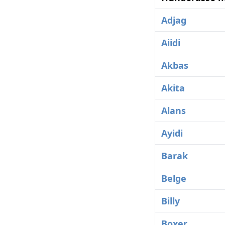
Adjag
Aiidi
Akbas
Akita
Alans
Ayidi
Barak
Belge
Billy
Boxer