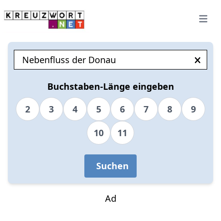
Open 
Buchstaben-Länge eingeben
2
3
4
5
6
7
8
9
10
11
Suchen
Ad