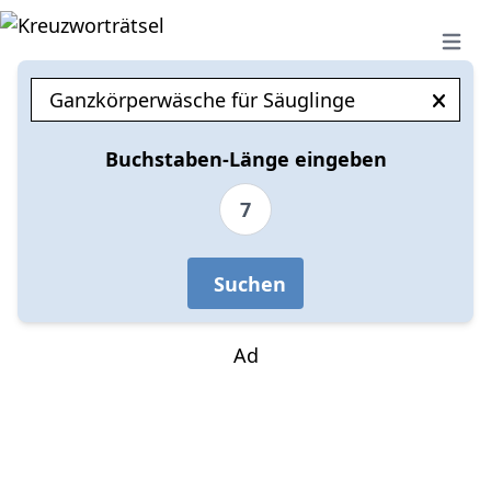
Open 
Buchstaben-Länge eingeben
7
Suchen
Ad