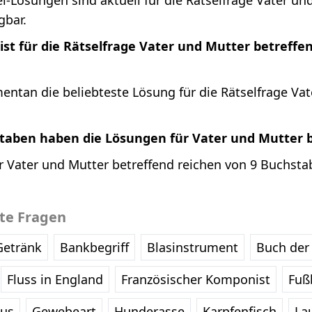
l-Lösungen sind aktuell für die Rätselfrage Vater un
gbar.
ist für die Rätselfrage Vater und Mutter betreff
mentan die beliebteste Lösung für die Rätselfrage Va
staben haben die Lösungen für Vater und Mutter 
 Vater und Mutter betreffend reichen von 9 Buchstab
bte Fragen
Getränk
Bankbegriff
Blasinstrument
Buch der 
Fluss in England
Französischer Komponist
Fußb
eus
Gewebeart
Hunderasse
Karpfenfisch
La