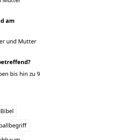
d Mutter
end am
ter und Mutter
betreffend?
en bis hin zu 9
Bibel
allbegriff
ubbaum