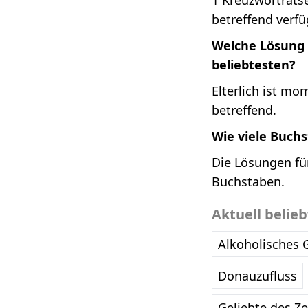
1 Kreuzworträtse
betreffend verfü
Welche Lösung 
beliebtesten?
Elterlich ist mo
betreffend.
Wie viele Buch
Die Lösungen für
Buchstaben.
Aktuell belie
Alkoholisches 
Donauzufluss
Geliebte des Z