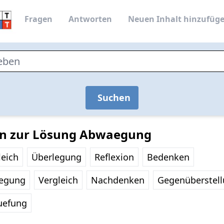
Fragen
Antworten
Neuen Inhalt hinzufüg
Suchen
en zur Lösung Abwaegung
leich
Überlegung
Reflexion
Bedenken
legung
Vergleich
Nachdenken
Gegenüberstel
uefung