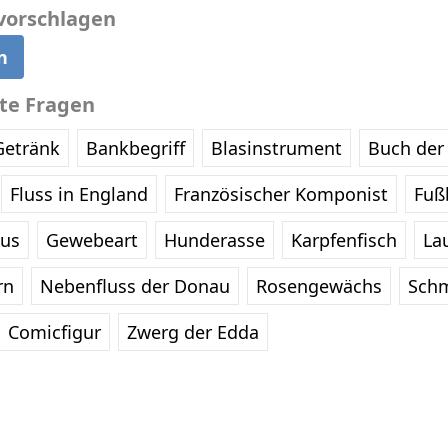
vorschlagen
n
bte Fragen
Getränk
Bankbegriff
Blasinstrument
Buch der 
Fluss in England
Französischer Komponist
Fußb
eus
Gewebeart
Hunderasse
Karpfenfisch
La
rn
Nebenfluss der Donau
Rosengewächs
Schm
Comicfigur
Zwerg der Edda