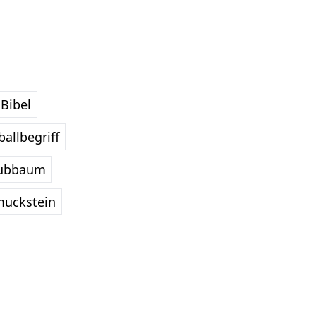
Bibel
allbegriff
ubbaum
uckstein