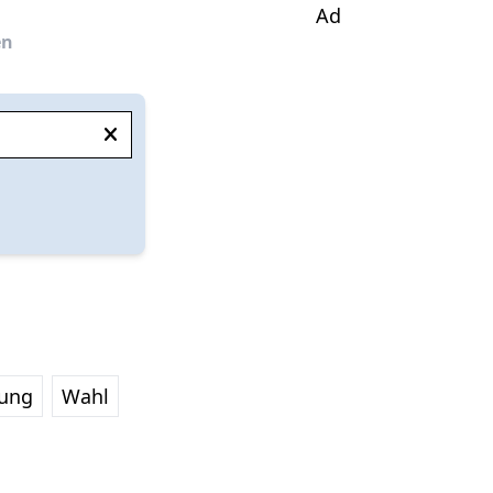
Ad
en
lung
Wahl