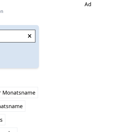
Ad
en
er Monatsname
onatsname
es