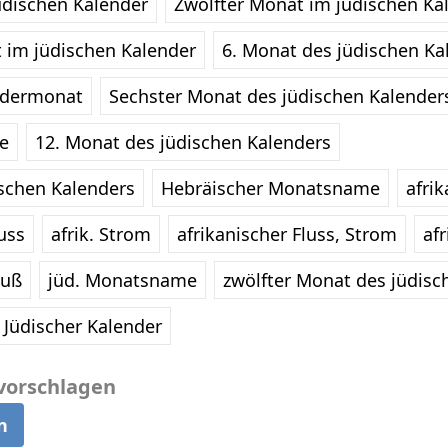
üdischen Kalender
Zwölfter Monat im jüdischen Ka
 im jüdischen Kalender
6. Monat des jüdischen Ka
ndermonat
Sechster Monat des jüdischen Kalender
e
12. Monat des jüdischen Kalenders
schen Kalenders
Hebräischer Monatsname
afrik
uss
afrik. Strom
afrikanischer Fluss, Strom
afr
luß
jüd. Monatsname
zwölfter Monat des jüdisc
 Jüdischer Kalender
vorschlagen
n