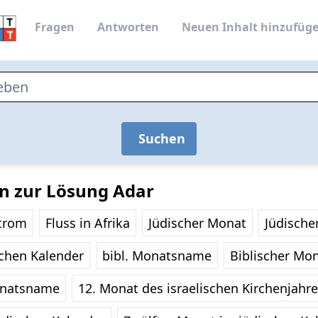
Fragen
Antworten
Neuen Inhalt hinzufüg
Suchen
en zur Lösung Adar
Strom
Fluss in Afrika
Jüdischer Monat
Jüdisch
chen Kalender
bibl. Monatsname
Biblischer M
onatsname
12. Monat des israelischen Kirchenjahr