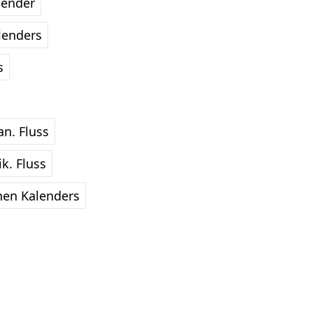
lender
lenders
s
an. Fluss
ik. Fluss
hen Kalenders